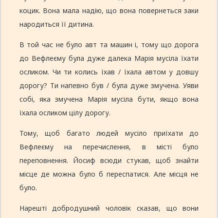
коцик. Вона мала надію, що вона повернеться заки
народиться її дитина.
В той час не було авт та машин і, тому що дорога
до Вефлеєму була дуже далека Марія мусіла їхати
осликом. Чи ти колись їхав / їхала автом у довшу
дорогу? Ти напевно був / була дуже змучена. Уяви
собі, яка змучена Марія мусіла бути, якщо вона
їхала осликом цілу дорогу.
Тому, щоб багато людей мусіло приїхати до
Вефлеєму на перечислення, в місті було
переповнення. Йосиф всюди стукав, щоб знайти
місце де можна було б переспатися. Але місця не
було.
Нарешті добродушний чоловік сказав, що вони