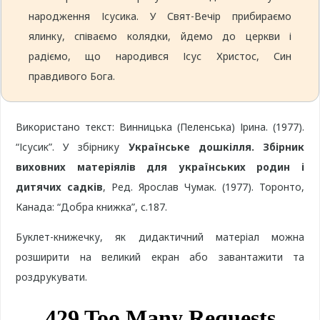
народження Ісусика. У Свят-Вечір прибираємо
ялинку, співаємо колядки, йдемо до церкви і
радіємо, що народився Ісус Христос, Син
правдивого Бога.
Використано текст: Винницька (Пеленська) Ірина. (1977).
“Ісусик”. У збірнику
Українське дошкілля. Збірник
виховних матеріялів для українських родин і
дитячих садків
, Ред. Ярослав Чумак. (1977). Торонто,
Канада: “Добра книжка”, с.187.
Буклет-книжечку, як дидактичний матеріал можна
розширити на великий екран або завантажити та
роздрукувати.