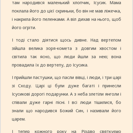
там народився маленький хлопчик, Ісусик. Мама
поклала його до цієї скриньки, бо він не мав ліжечка,
і накрила його пеленками. А віл дихав на нього, щоб
його огріти.
І тоді стало діятися щось дивне. Над вертепом
зійшла велика зоря-комета з довгим хвостом і
світила так ясно, що люди йшли за нею; вона
провадила їх до вертепу, до Ісусика.
І прийшли пастушки, що пасли вівці, і люди, і три царі
зі Сходу. Царі ці були дуже багаті і принесли
Ісусикові дорогі подарунки. А з неба злетіли янголи і
співали дуже гарні пісні. І всі люди тішилися, бо
знали що народився Божий Син, і називали його
царем.
І тепер кожного року на Різдво святкуємо