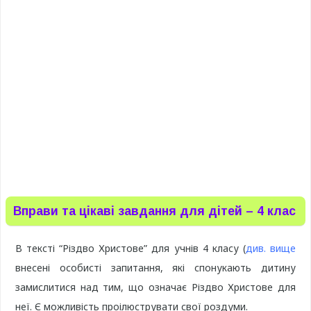
Вправи та цікаві завдання для дітей – 4 клас
В тексті “Різдво Христове” для учнів 4 класу (
див. вище
внесені особисті запитання, які спонукають дитину
замислитися над тим, що означає Різдво Христове для
неї. Є можливість проілюструвати свої роздуми.