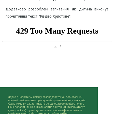
Додатково розроблені запитання, які дитина виконує
прочитавши текст “Різдво Христове”.
Згідно з новими змінами у законодавстві усі веб-сторінки
повинні повідомляти користувачів про наявність у них куків.
Саме тому ви зараз читаєте це одноразове повідомлення.
Наш вебсайт, як і більшість сайтів в Інтернет, використовує
куки (cookies). Куки - це маленькі текстові файли, які при
відвіданні цього сайту тимчасово або постійно