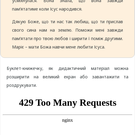
усміхнулася. Вона знала, що вона завжди
пам’ятатиме коли Ісус народився.
Дякую Боже, що ти нас так любиш, що ти прислав
свого сина нам на землю. Поможи мені завжди
пам’ятати про твою любов і ширити ї поміж другими.
Маріє – мати Божа навчи мене любити Ісуса.
Буклет-книжечку, як дидактичний матеріал можна
розширити на великий екран або завантажити та
роздрукувати.