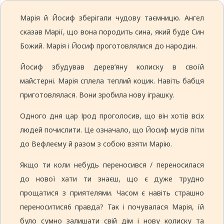
Марія й Йосиф зберігали чудову таємницю. Ангел
сказав Марії, що вона породить сина, який буде Син
Божий. Марія і Йосиф проготовлялися до народин.
Йосиф збудував дерев’яну колиску в своїй
майстерні. Марія сплела теплий коцик. Навіть бабця
приготовлялася. Вони зробила нову іграшку.
Одного дня цар Ірод проголосив, що він хотів всіх
людей почислити. Це означало, що Йосиф мусів піти
до Вефлеєму й разом з собою взяти Марію.
Якщо ти коли небудь переносився / переносилася
до нової хати ти знаєш, що є дуже трудно
прощатися з приятелями. Часом є навіть страшно
переноситися6 правда? Так і почувалася Марія, їй
було сумно залишати свій дім і нову колиску та