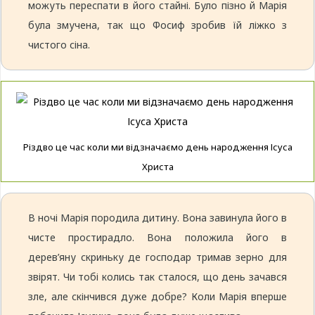
можуть переспати в його стайні. Було пізно й Марія
була змучена, так що Фосиф зробив їй ліжко з
чистого сіна.
Різдво це час коли ми відзначаємо день народження Ісуса
Христа
В ночі Марія породила дитину. Вона завинула його в
чисте простирадло. Вона положила його в
дерев’яну скриньку де господар тримав зерно для
звірят. Чи тобі колись так сталося, що день зачався
зле, але скінчився дуже добре? Коли Марія вперше