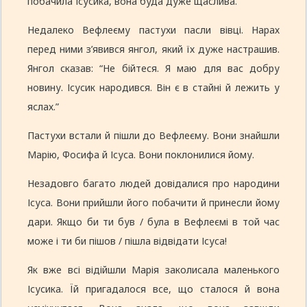
побачила Ісусика, вона буда дуже щаслива.
Недалеко Вефлеєму пастухи пасли вівці. Нарах
перед ними з’явився янгол, який їх дуже настрашив.
Янгол сказав: “Не бійтеся. Я маю для вас добру
новину. Ісусик народився. Він є в стайні й лежить у
яслах.”
Пастухи встали й пішли до Вефлеєму. Вони знайшли
Марію, Фосифа й Ісуса. Вони поклонилися йому.
Незадовго багато людей довідалися про народини
Ісуса. Вони прийшли його побачити й принесли йому
дари. Якщо би ти був / була в Вефлеємі в той час
може і ти би пішов / пішла відвідати Ісуса!
Як вже всі відійшли Марія заколисала маленького
Ісусика. Їй пригадалося все, що сталося й вона