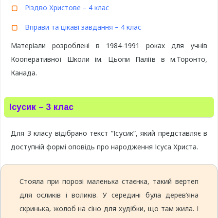
Різдво Христове – 4 клас
Вправи та цікаві завдання – 4 клас
Матеріали розроблені в 1984-1991 роках для учнів
Кооперативної Школи ім. Цьопи Паліїв в м.Торонто,
Канада.
Ісусик – 3 клас
Для 3 класу відібрано текст “Ісусик”, який представляє в
доступній формі оповідь про народження Ісуса Христа.
Стояла при порозі маленька стаєнка, такий вертеп
для осликів і воликів. У середині була дерев’яна
скринька, жолоб на сіно для худібки, що там жила. І