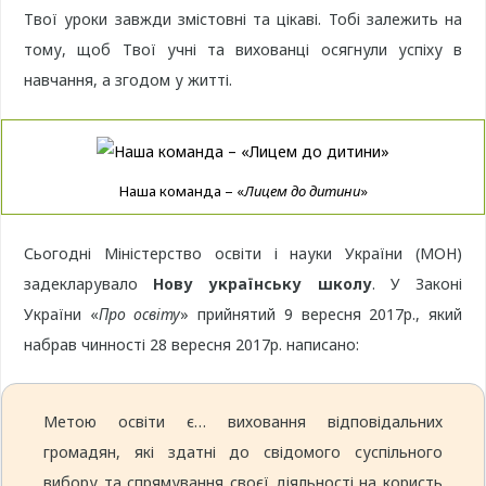
Твої уроки завжди змістовні та цікаві. Тобі залежить на
тому, щоб Твої учні та вихованці осягнули успіху в
навчання, а згодом у житті.
Наша команда – «
Лицем до дитини
»
Сьогодні Міністерство освіти і науки України (МОН)
задекларувало
Нову українську школу
. У Законі
України «
Про освіту
» прийнятий 9 вересня 2017р., який
набрав чинності 28 вересня 2017р. написано:
Метою освіти є… виховання відповідальних
громадян, які здатні до свідомого суспільного
вибору та спрямування своєї діяльності на користь