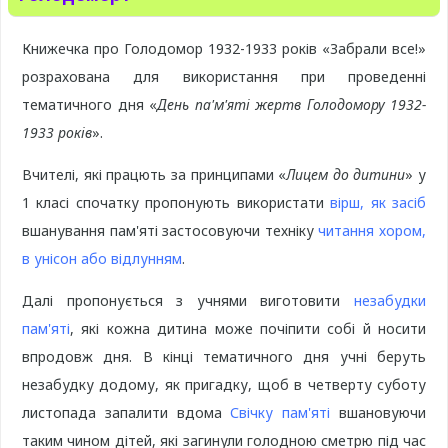
Книжечка про Голодомор 1932-1933 років «Забрали все!»
розрахована для використання при проведенні
тематичного дня «
День па'м'яті жертв Голодомору 1932-
1933 років
».
Вчителі, які працють за принципами «
Лицем до дитини
» у
1 класі cпочатку пропонують використати
вірш, як засіб
вшанування пам'яті застосовуючи техніку
читання хором,
в унісон або відлунням
.
Далі пропонується з учнями виготовити
незабудки
пам'яті
, які кожна дитина може почіпити собі й носити
впродовж дня. В кінці тематичного дня учні беруть
незабудку додому, як пригадку, щоб в четверту суботу
листопада запалити вдома
Свічку пам'яті
вшановуючи
таким чином дітей, які загинули голодною сметрю під час