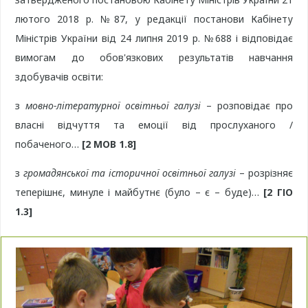
лютого 2018 р. №87, у редакції постанови Кабінету
Міністрів України від 24 липня 2019 р. №688 і відповідає
вимогам до обов'язкових результатів навчання
здобувачів освіти:
з
мовно-літературної освітньої галузі
– розповідає про
власні відчуття та емоції від прослуханого /
побаченого…
[2 МОВ 1.8]
з
громадянської та історичної освітньої галузі
– розрізняє
теперішнє, минуле і майбутнє (було – є – буде)…
[2 ГІО
1.3]