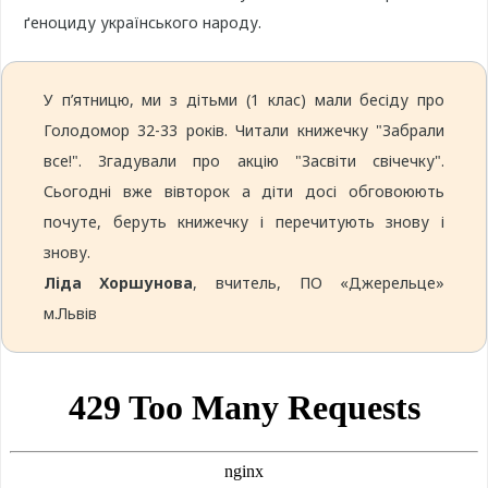
ґеноциду українського народу.
У п’ятницю, ми з дітьми (1 клас) мали бесіду про
Голодомор 32-33 років. Читали книжечку "Забрали
все!". Згадували про акцію "Засвіти свічечку".
Сьогодні вже вівторок а діти досі обговоюють
почуте, беруть книжечку і перечитують знову і
знову.
Ліда Хоршунова
, вчитель, ПО «Джерельце»
м.Львів